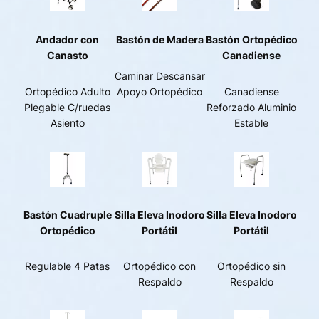
Andador con
Bastón de Madera
Bastón Ortopédico
Canasto
Canadiense
Caminar Descansar
Ortopédico Adulto
Apoyo Ortopédico
Canadiense
Plegable C/ruedas
Reforzado Aluminio
Asiento
Estable
Bastón Cuadruple
Silla Eleva Inodoro
Silla Eleva Inodoro
Ortopédico
Portátil
Portátil
Regulable 4 Patas
Ortopédico con
Ortopédico sin
Respaldo
Respaldo