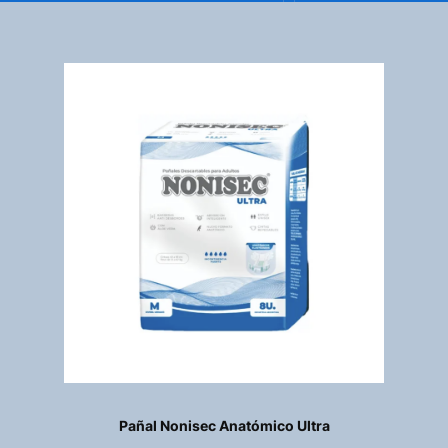
Pañal Nonisec Anatómico Ultra