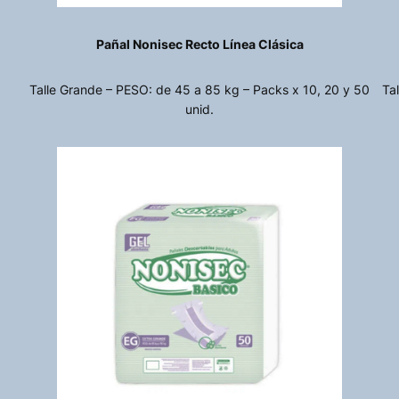
Pañal Nonisec Recto Línea Clásica
Talle Grande – PESO: de 45 a 85 kg – Packs x 10, 20 y 50
Ta
unid.