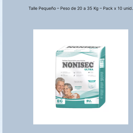
Talle Pequeño – Peso de 20 a 35 Kg – Pack x 10 unid.